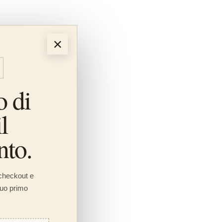
×
o di
l
nto.
checkout e
 tuo primo