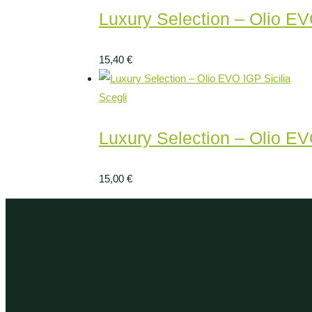
Luxury Selection – Olio E
15,40
€
Scegli
Luxury Selection – Olio EV
15,00
€