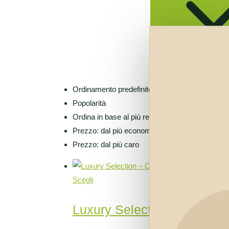
Ordinamento predefinito
Popolarità
Ordina in base al più recente
Prezzo: dal più economico
Prezzo: dal più caro
Scegli
Luxury Selection – Olio EV