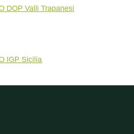
VO DOP Valli Trapanesi
O IGP Sicilia